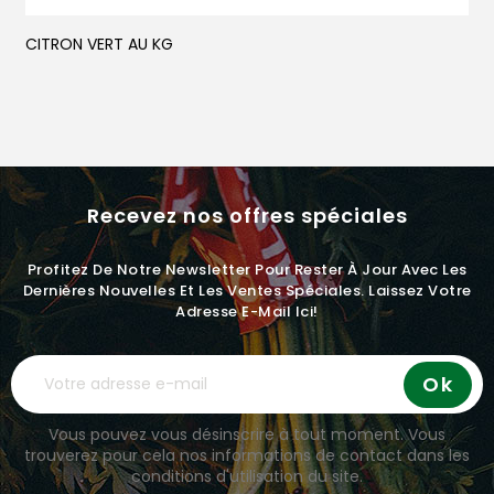
CITRON VERT AU KG
G
Recevez nos offres spéciales
Profitez De Notre Newsletter Pour Rester À Jour Avec Les
Dernières Nouvelles Et Les Ventes Spéciales. Laissez Votre
Adresse E-Mail Ici!
Vous pouvez vous désinscrire à tout moment. Vous
trouverez pour cela nos informations de contact dans les
conditions d'utilisation du site.