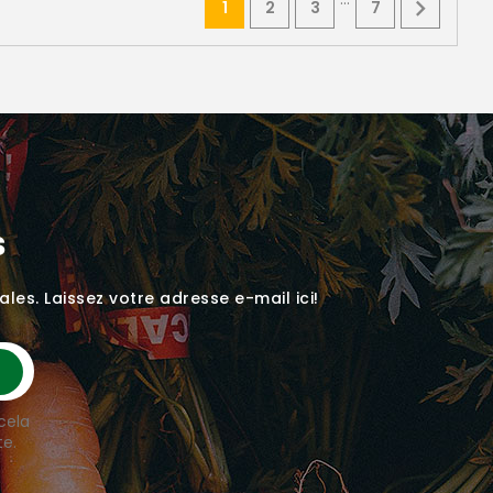

1
2
3
7
s
ales. Laissez votre adresse e-mail ici!
cela
te.