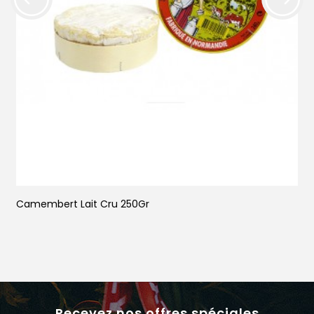
Camembert Lait Cru 250Gr
M
Recevez nos offres spéciales